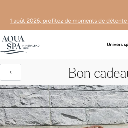
tez de moments de détente à un tarif spécial. ☀️
Boutique 
Univers s
Bon cadeau