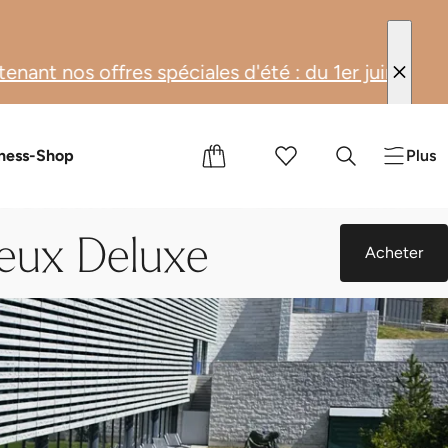
es d'été : du 1er juin au 31 août 2026, profitez d
s
s cadeaux
ness-Shop
Plus
deux Deluxe
Acheter