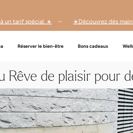
☀️Découvrez dès maintenant nos offres spécial
de bons cadeaux
Formules Day Spa
Vérifier un bon cadeau
Massages et soins
Événement
FAQ bon
pa
Réserver le bien-être
Bons cadeaux
Well
 Rêve de plaisir pour 