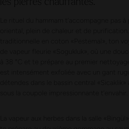
les pierres chauffantes.
Le rituel du hammam t’accompagne pas à p
oriental, plein de chaleur et de purificatio
traditionnelle en coton «Pestemal», ton v
de vapeur fleurie «Sogukluk», où une dou
à 38 °C et te prépare au premier nettoyage
est intensément exfoliée avec un gant rug
détendes dans le bassin central «Sicaklik» 
sous la coupole impressionnante t’envahir.
La vapeur aux herbes dans la salle «Bingül
te prépare au deuxième gommage au savon 