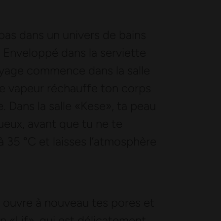
as dans un univers de bains
n. Enveloppé dans la serviette
oyage commence dans la salle
ce vapeur réchauffe ton corps
. Dans la salle «Kese», ta peau
ueux, avant que tu ne te
à 35 °C et laisses l’atmosphère
» ouvre à nouveau tes pores et
«Lif», qui est délicatement