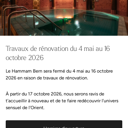
Wellness-Shop
Aqua Spa-Univers
Hammam Bern
Offre
Bistro
Continuer les achats
Tout dans le panier
Offre
Plaisirs orientaux
Rituel du hammam
Travaux de rénovation du 4 mai au 16
Dans notre Bistro, tu reprends des forces avec de délicieuses
octobre 2026
Enveloppement au rhassoul
spécialités fraîchement préparées, inspirées de la cuisine
orientale. Ils sont le complément idéal de ton Rituel du
Le Hammam Bern sera fermé du 4 mai au 16 octobre
hammam et complètent avec plaisir ton moment de bien-être.
Bistro
2026 en raison de travaux de rénovation.
Du thé chaud et de l'eau sont mis gratuitement à ta disposition
Massages et soins
et t'accompagnent de manière bienfaisante tout au long de ta
À partir du 17 octobre 2026, nous serons ravis de
pause.
t'accueillir à nouveau et de te faire redécouvrir l'univers
sensuel de l'Orient.
Planifier votre visite