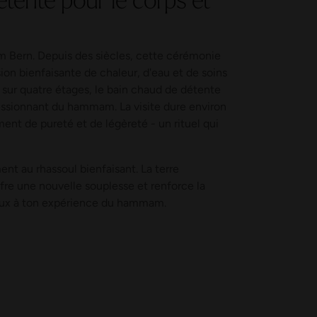
m Bern. Depuis des siècles, cette cérémonie
ession bienfaisante de chaleur, d'eau et de soins
t sur quatre étages, le bain chaud de détente
essionnant du hammam. La visite dure environ
ment de pureté et de légèreté - un rituel qui
nt au rhassoul bienfaisant. La terre
fre une nouvelle souplesse et renforce la
eux à ton expérience du hammam.