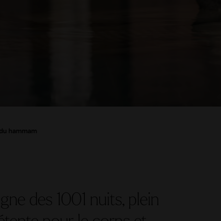
l du hammam
ne des 1001 nuits, plein
détente pour le corps et