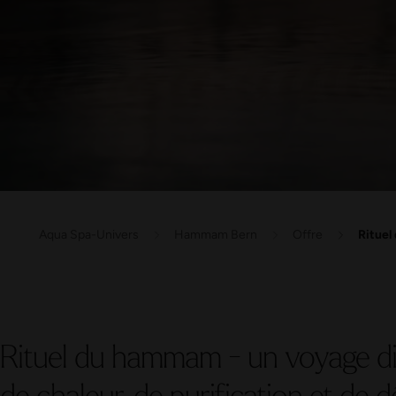
Aqua Spa-Univers
Hammam Bern
Offre
Ritue
Rituel du hammam - un voyage dig
de chaleur, de purification et de 