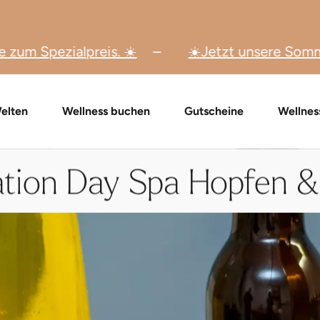
️
☀️Jetzt unsere Sommer-Specials entdecke
ay Spa Packages
Gutschein-Shop
Gutschein prüfen
Massagen & Anwendungen
FAQ Gutschein
Eve
elten
Wellness buchen
Gutscheine
Wellnes
tion Day Spa Hopfen &