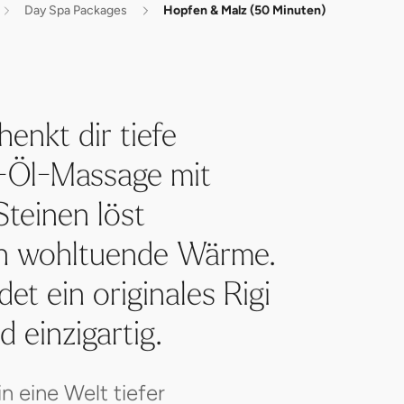
Day Spa Packages
Hopfen & Malz (50 Minuten)
enkt dir tiefe
-Öl-Massage mit
teinen löst
in wohltuende Wärme.
et ein originales Rigi
 einzigartig.
n eine Welt tiefer