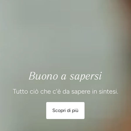
Buono a sapersi
Tutto ciò che c'è da sapere in sintesi.
Scopri di più