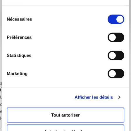
Meilleure vente
Gommage douche à l’argousier Farfalla
Un doux gommage corporel à l’argousier, enrichi de grains de
cranberry et de bambou, cajole la peau et les sens. Créé
exclusivement pour le rituel spa romano-irlandais au
Hürlimannbad Zürich.