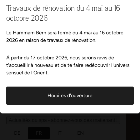
Travaux de rénovation du 4 mai au 16
Événements
octobre 2026
phase de rénovation
Le Hammam Bern sera fermé du 4 mai au 16 octobre
Wellness-Tweets
2026 en raison de travaux de rénovation.
Le Hammam de Berne sera
fermé
du
4 mai au 16 octobre 202
À partir
du 17 octobre 2026
, nous
serons
ravis
de t'accueillir
à n
A propos de Hammam Bern
À partir du 17 octobre 2026, nous serons ravis de
l'Orient.
t'accueillir à nouveau et de te faire redécouvrir l'univers
Règlement de la piscine
sensuel de l'Orient.
Partenaire
Horaires d'ouverture
Aqua-Spa-Resorts
Actualités du spa - abonnez-vous des maitenant !
DE
FR
IT
EN