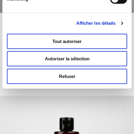
Une ambiance spa à la maison
Offrez détente, repos et bien-être : nos
produits de bien-être transforment chaque
intérieur en une petite oasis de spa.