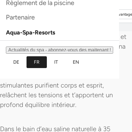
Règlement de la piscine
Découvrir davantage
Découvrir davantag
Découvrir davantage
Découvrir davantag
Bubbles & Fruits est ton escapade sensorielle,
Partenaire
rythmée par la détente et le plaisir.
Aqua-Spa-Resorts
Commence ta pause avec l’entrée au spa et
découvre la variété bienfaisante de la sauna
Actualités du spa - abonnez-vous des maitenant !
floral, du bain de vapeur aux herbes, du
DE
FR
IT
EN
gommage au sel marin et de la sauna à
infusion. La chaleur douce et les senteurs
stimulantes purifient corps et esprit,
relâchent les tensions et t’apportent un
profond équilibre intérieur.
Dans le bain d’eau saline naturelle à 35