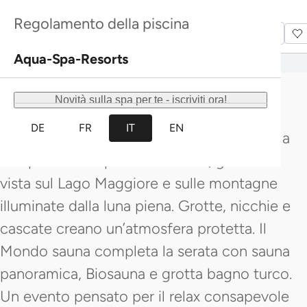
tranquillità, profondità e momenti di
Scopri di più
Scopri di più
Regolamento della piscina
benessere unici.
Scopri di più
Scopri di più
Aqua-Spa-Resorts
Il bagno al chiaro di luna unisce acqua
termale naturale calda, architettura e
Novità sulla spa per te - iscriviti ora!
paesaggio per un’esperienza benessere
DE
FR
IT
EN
intensa. Ti immergi in acqua a 35 °C e, nella
una piscina all`aperto riscaldata, godi della
vista sul Lago Maggiore e sulle montagne
illuminate dalla luna piena. Grotte, nicchie e
cascate creano un’atmosfera protetta. Il
Mondo sauna completa la serata con sauna
panoramica, Biosauna e grotta bagno turco.
Un evento pensato per il relax consapevole