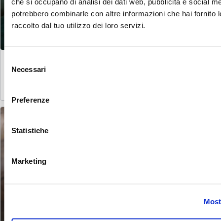
che si occupano di analisi dei dati web, pubblicità e social med
potrebbero combinarle con altre informazioni che hai fornito 
raccolto dal tuo utilizzo dei loro servizi.
Hürlimannbad Zürich
Selezione
Un mondo termale sacro nell'ex birrificio
Necessari
del
consenso
Scopri il mondo spa
Preferenze
Statistiche
Marketing
Most