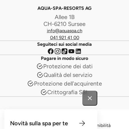
AQUA-SPA-RESORTS AG
Allee 1B
CH-6210 Sursee
info@aquaspa.ch
041 921 41 00
Seguiteci sui social media
Pagare in modo sicuro
Protezione dei dati
Qualità del servizio
Protezione dell'acquirente
Crittografia SSL
© 2026 AquaSpa
Novità sulla spa per te
Offerte di lavoro
Media e stampa
Sostenibilità