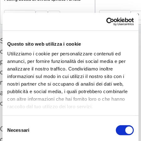
piacevole sensazione di calma.
Scopri di più
Scopri di più
Scopri di più
Scopri di più
Le bombe da bagno artigianali offrono un
momento di coccola per la pelle e i sensi.
Sono pezzi unici, realizzati con puro olio di
Questo sito web utilizza i cookie
cocco biologico, oli essenziali naturali e
Utilizziamo i cookie per personalizzare contenuti ed
profumati fiori ed erbe aromatiche. La
annunci, per fornire funzionalità dei social media e per
analizzare il nostro traffico. Condividiamo inoltre
delicata fragranza di bergamotto, arancia e
informazioni sul modo in cui utilizzi il nostro sito con i
menta avvolge il corpo e crea un'atmosfera
nostri partner che si occupano di analisi dei dati web,
armoniosa e rilassante – perfetta per
pubblicità e social media, i quali potrebbero combinarle
con altre informazioni che hai fornito loro o che hanno
concedersi una pausa rigenerante a casa.
raccolto dal tuo utilizzo dei loro servizi.
Selezione
Consiglio: la bomba da bagno può essere
Necessari
del
divisa a metà se necessario, rendendo l'uso
consenso