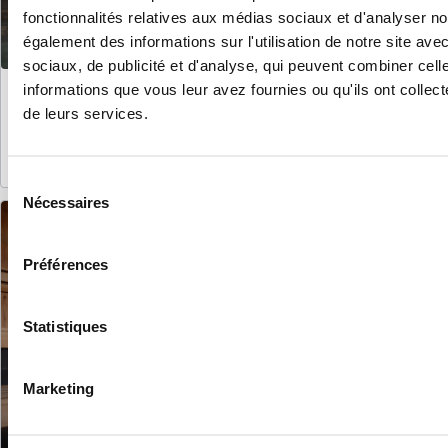
fonctionnalités relatives aux médias sociaux et d'analyser no
également des informations sur l'utilisation de notre site av
sociaux, de publicité et d'analyse, qui peuvent combiner cell
Hammam Bern
informations que vous leur avez fournies ou qu'ils ont collecté
Un bain de rêve tiré des « 1001 nuits », une expérience sensorielle
de leurs services.
orientale enivrante
Découvrir l'univers spa
Sélection
Nécessaires
du
consentement
Préférences
Statistiques
Marketing