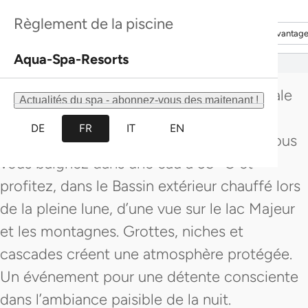
la lumière argentée de la lune créent une
Découvrir davantage
Découvrir davantag
Règlement de la piscine
atmosphère paisible, profonde et une
Découvrir davantage
Découvrir davantag
sensation de bien-être unique.
Aqua-Spa-Resorts
Le bain de pleine lune associe eau thermale
Actualités du spa - abonnez-vous des maitenant !
chaude naturelle, architecture et paysage
DE
FR
IT
EN
pour une expérience bien-être intense. Vous
vous baignez dans une eau à 35 °C et
profitez, dans le Bassin extérieur chauffé lors
de la pleine lune, d’une vue sur le lac Majeur
et les montagnes. Grottes, niches et
cascades créent une atmosphère protégée.
Un événement pour une détente consciente
dans l’ambiance paisible de la nuit.