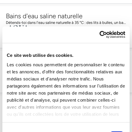
Bains d'eau saline naturelle
Détends-toi dans l'eau saline naturelle à 35 °C : des lits à bulles, un bain de vapeur et une...
Ce site web utilise des cookies.
Bain minéral express
Les cookies nous permettent de personnaliser le contenu
Le combo pour se détendre La combinaison parfaite d'un voyage rapide et d'une pure détente au...
et les annonces, d'offrir des fonctionnalités relatives aux
médias sociaux et d'analyser notre trafic. Nous
partageons également des informations sur l'utilisation de
notre site avec nos partenaires de médias sociaux, de
publicité et d'analyse, qui peuvent combiner celles-ci
Sauna
avec d'autres informations que vous leur avez fournies
Profite de quatre saunas différents et du bain de vapeur aux herbes bienfaisant. Les douches...
ou qu'ils ont collectées lors de votre utilisation de leurs
services.
Sélection