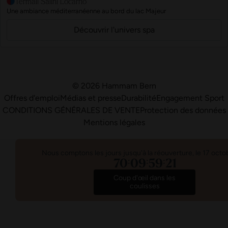
Termali Salini Locarno
Une ambiance méditerranéenne au bord du lac Majeur
Découvrir l'univers spa
© 2026 Hammam Bern
Offres d'emploi
Médias et presse
Durabilité
Engagement Sport
CONDITIONS GÉNÉRALES DE VENTE
Protection des données
Mentions légales
Nous comptons les jours jusqu'à la réouverture, le 17 octo
70
09
59
21
:
:
:
Coup d'œil dans les
coulisses