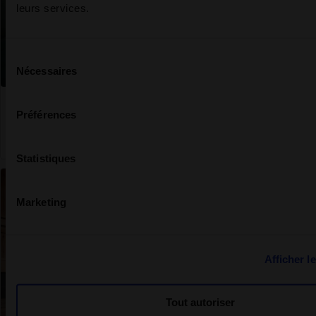
leurs services.
Sélection
Nécessaires
du
consentement
Hürlimannbad Zürich
Un espace de bains sacré dans l'ancienne brasserie
Préférences
Découvrir l'univers spa
Statistiques
Marketing
Afficher le
Tout autoriser