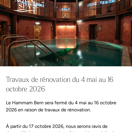
Wellness-Shop
Offre
Aqua Spa-Univers
Hammam Bern
Hammam pour enfants – Expérience de bain oriental pour 
Planifier votre visite
Événements
Lors de l'événement hammam for Kids,
tu vivras avec ton enfant dès 6 ans une
Travaux de rénovation du 4 mai au 16
Wellness-Tweets
octobre 2026
véritable expérience de bain oriental.
A propos de Hammam Bern
Chaleur, eau et calme créent une
Le Hammam Bern sera fermé du 4 mai au 16 octobre
proximité, renforcent la confiance et
2026 en raison de travaux de rénovation.
Règlement de la piscine
permettent aux parents et aux enfants
À partir du 17 octobre 2026, nous serons ravis de
Partenaire