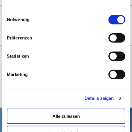
haben oder die sie im Rahmen Ihrer Nutzung der Dienste
gesammelt haben.
Einwilligungsauswahl
Royal
Massage
Notwendig
Präferenzen
Statistiken
Marketing
Details zeigen
Alle zulassen