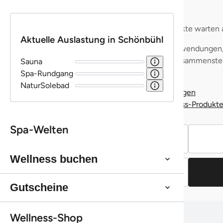
Diese Webseite verwendet Cookies
Wir verwenden Cookies, um Inhalte und Anzeigen zu
personalisieren, Funktionen für soziale Medien anbieten
zu können und die Zugriffe auf unsere Website zu
analysieren. Außerdem geben wir Informationen zu Ihrer
Verwendung unserer Website an unsere Partner für
soziale Medien, Werbung und Analysen weiter. Unsere
Partner führen diese Informationen möglicherweise mit
weiteren Daten zusammen, die Sie ihnen bereitgestellt
haben oder die sie im Rahmen Ihrer Nutzung der Dienste
gesammelt haben.
Einwilligungsauswahl
Notwendig
Präferenzen
Statistiken