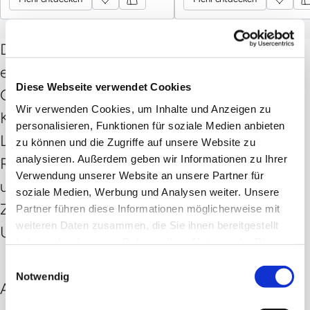
Konsistenz.
Die grüne, luftgetrocknete Tonerde,
entstanden durch die Erosion von
Diese Webseite verwendet Cookies
Granitfelsen, zeichnet sich durch ihre feine
Wir verwenden Cookies, um Inhalte und Anzeigen zu
Konsistenz aus, die durch einen speziellen
personalisieren, Funktionen für soziale Medien anbieten
Luftstrahl-Extraktionsprozess erreicht wird.
zu können und die Zugriffe auf unsere Website zu
analysieren. Außerdem geben wir Informationen zu Ihrer
Reich an wertvollen Mineralien wie Silizium
Verwendung unserer Website an unsere Partner für
und Kalzium, entfernt sie sanft abgestorbene
soziale Medien, Werbung und Analysen weiter. Unsere
Zellen, nährt neue Zellen, absorbiert Talg und
Partner führen diese Informationen möglicherweise mit
weiteren Daten zusammen, die Sie ihnen bereitgestellt
Unreinheiten.
haben oder die sie im Rahmen Ihrer Nutzung der Dienste
gesammelt haben.
Einwilligungsauswahl
Notwendig
Anwendungsempfehlung: