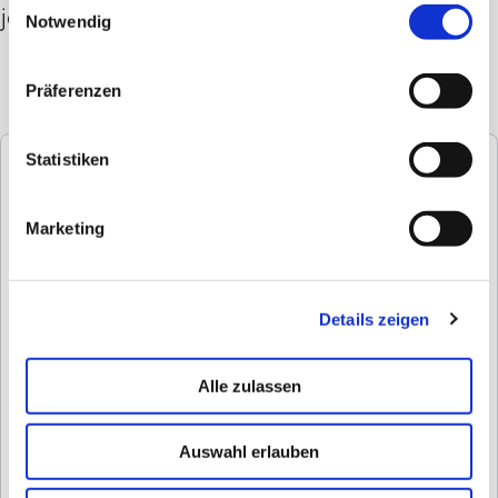
jedem Schritt.
Notwendig
Passendes Schuhwerk für jeden Spa-Aufenthalt
Präferenzen
Rutsch- & wasserfest für sicheren Halt
Gelenkschonend für höchsten Tragekomfort
Statistiken
Variante:
Marketing
Details zeigen
Alle zulassen
Auswahl erlauben