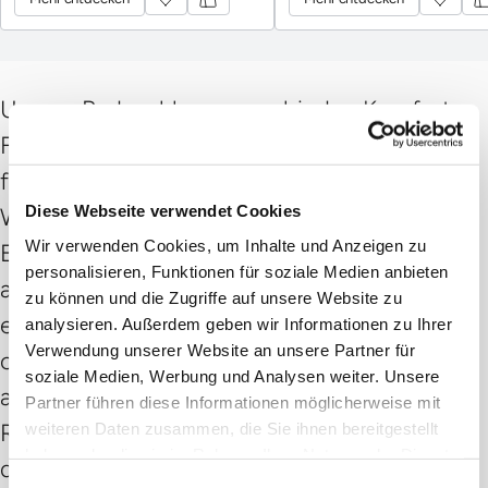
Wellness, dämpfen jeden Schritt und
entlasten die Gelenke sanft.
Unsere Badeschlappen verbinden Komfort,
Funktionalität und modernes Design – ideal
für entspannte Stunden im Spa oder
Diese Webseite verwendet Cookies
Wellnessbereich. Das leichte, wasserfeste
Wir verwenden Cookies, um Inhalte und Anzeigen zu
EVA-Material sorgt für sicheren Halt und ein
personalisieren, Funktionen für soziale Medien anbieten
angenehmes Tragegefühl. Dank der
zu können und die Zugriffe auf unsere Website zu
ergonomischen Form werden die Füsse
analysieren. Außerdem geben wir Informationen zu Ihrer
Verwendung unserer Website an unsere Partner für
optimal unterstützt, die Schritte sanft
soziale Medien, Werbung und Analysen weiter. Unsere
abgefedert und die Gelenke entlastet.
Partner führen diese Informationen möglicherweise mit
Rutschfest, bequem und langlebig bieten
weiteren Daten zusammen, die Sie ihnen bereitgestellt
haben oder die sie im Rahmen Ihrer Nutzung der Dienste
diese Badeschlappen höchsten Komfort bei
gesammelt haben.
Einwilligungsauswahl