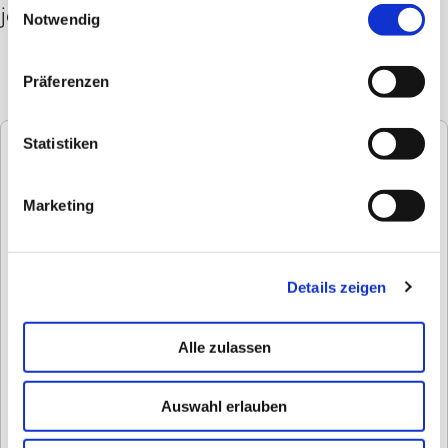
jedem Schritt.
Notwendig
Passendes Schuhwerk für jeden Spa-Aufenthalt
Präferenzen
Rutsch- & wasserfest für sicheren Halt
Gelenkschonend für höchsten Tragekomfort
Statistiken
Variante:
Marketing
Details zeigen
Alle zulassen
Auswahl erlauben