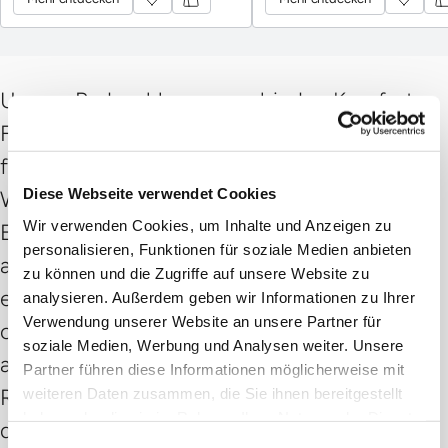
Wellness, dämpfen jeden Schritt und
entlasten die Gelenke sanft.
Unsere Badeschlappen verbinden Komfort,
Funktionalität und modernes Design – ideal
für entspannte Stunden im Spa oder
Diese Webseite verwendet Cookies
Wellnessbereich. Das leichte, wasserfeste
Wir verwenden Cookies, um Inhalte und Anzeigen zu
EVA-Material sorgt für sicheren Halt und ein
personalisieren, Funktionen für soziale Medien anbieten
angenehmes Tragegefühl. Dank der
zu können und die Zugriffe auf unsere Website zu
ergonomischen Form werden die Füsse
analysieren. Außerdem geben wir Informationen zu Ihrer
Verwendung unserer Website an unsere Partner für
optimal unterstützt, die Schritte sanft
soziale Medien, Werbung und Analysen weiter. Unsere
abgefedert und die Gelenke entlastet.
Partner führen diese Informationen möglicherweise mit
Rutschfest, bequem und langlebig bieten
weiteren Daten zusammen, die Sie ihnen bereitgestellt
haben oder die sie im Rahmen Ihrer Nutzung der Dienste
diese Badeschlappen höchsten Komfort bei
gesammelt haben.
Einwilligungsauswahl