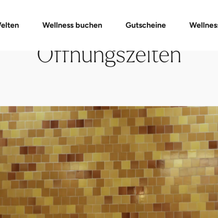
Gutschein-Shop
Day Spa Packages
Gutschein prüfen
Massagen & Anwendungen
FAQ Gutschein
elten
Wellness buchen
Gutscheine
Wellnes
Öffnungszeiten