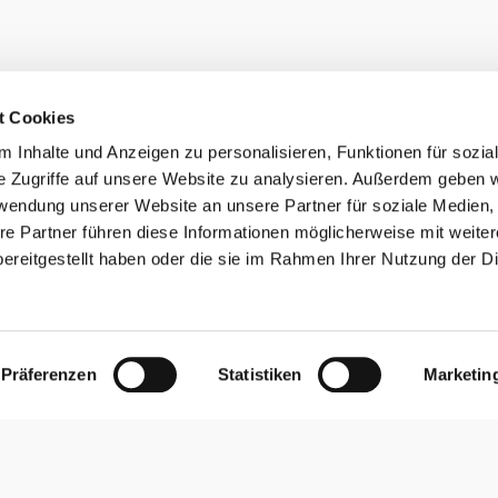
t Cookies
 Inhalte und Anzeigen zu personalisieren, Funktionen für sozia
e Zugriffe auf unsere Website zu analysieren. Außerdem geben w
rwendung unserer Website an unsere Partner für soziale Medien
re Partner führen diese Informationen möglicherweise mit weite
ereitgestellt haben oder die sie im Rahmen Ihrer Nutzung der D
iten
Anreise
 Sonntag 10.00–20.00 Uhr
Dein Weg zu uns
rieb endet jeweils 30
Präferenzen
Statistiken
Marketin
 Betriebsschluss.
ischen 08.00 und 10.00 Uhr
 exklusiv für die Gäste vom
Folge uns auf Social Media
altbad reserviert.
Öffnungszeiten