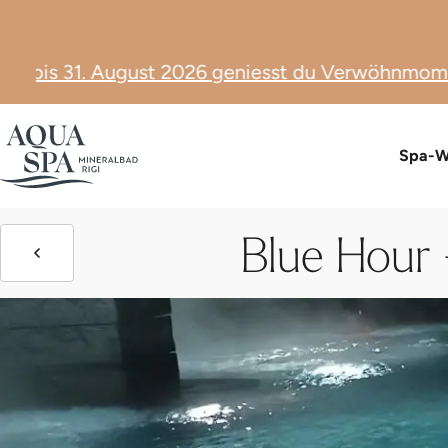
is 31. August 2026 geniesst du Verwöhnmomente z
D
Spa-W
Blue Hour 