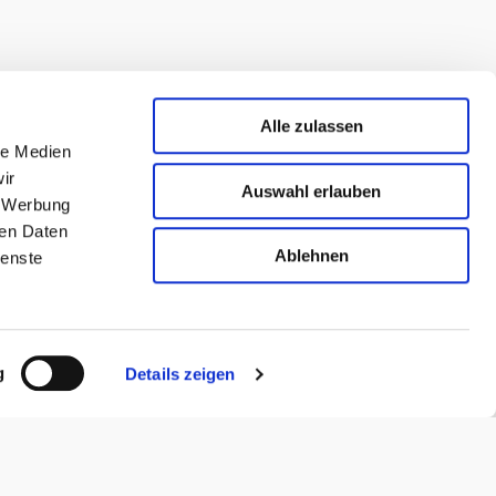
Alle zulassen
le Medien
ir
Auswahl erlauben
, Werbung
ren Daten
Ablehnen
ienste
Sicher bezahlen
Datenschutz
Servicequalität
g
Details zeigen
Käuferschutz
SSL-Verschlüsselung