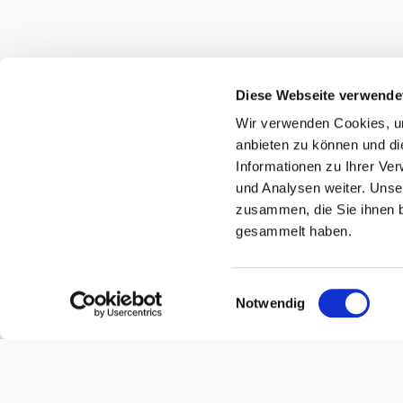
Diese Webseite verwende
Wir verwenden Cookies, um
anbieten zu können und di
Informationen zu Ihrer Ve
und Analysen weiter. Unse
zusammen, die Sie ihnen b
gesammelt haben.
Mineralbad Rigi
Spa-Updates für dich
Öffnungsze
Montag bis
Zentrum 1
Einwilligungsauswahl
Der Badebet
6356 Rigi Kaltbad
Notwendig
Minuten vor
info@mineralbad-rigikaltbad.ch
Täglich zw
041 397 04 00
ist das Bad
Hotel Rigi K
Besondere 