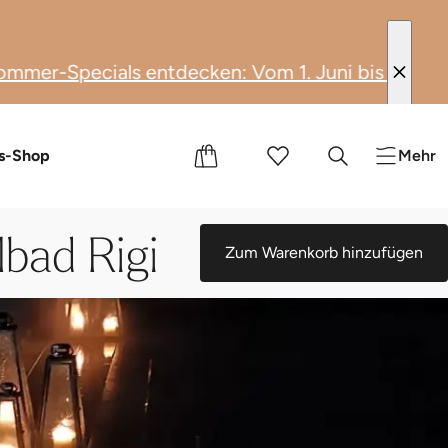
-Specials entdecken: Vom 1. Juni bis 31. August
e
nts
s-Shop
Mehr
bad Rigi
Zum Warenkorb hinzufügen