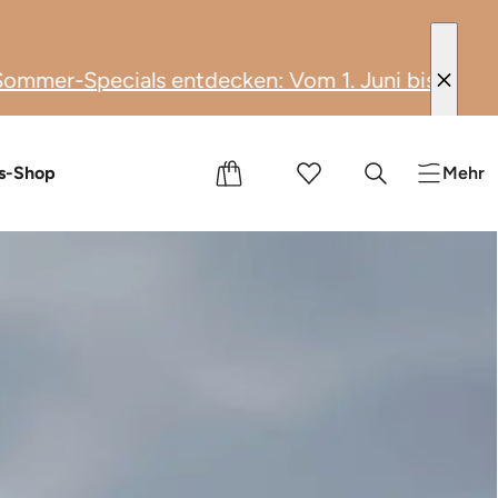
: Vom 1. Juni bis 31. August 2026 geniesst du V
e
nts
s-Shop
Mehr