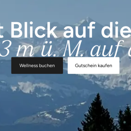
 Blick auf di
3 m ü. M. auf 
Wellness buchen
Gutschein kaufen