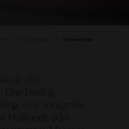
chen
Day Spa Packages
Hürlimann Relax
t dir ein
: Eine Peeling-
ing, eine reinigende
 Heilkreide oder