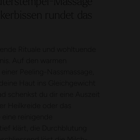
äuterstempel-Massage
ckerbissen rundet das
gende Rituale und wohltuende
nis. Auf den warmen
 einer Peeling-Nassmassage,
 deine Haut ins Gleichgewicht
ad schenkst du dir eine Auszeit
er Heilkreide oder das
 eine reinigende
ef klärt, die Durchblutung
schliessend löst die Milch-