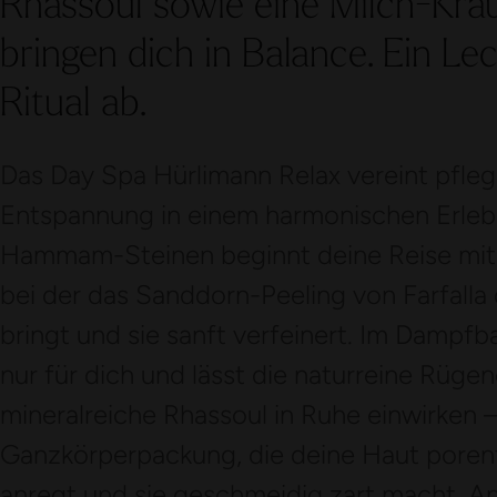
Rhassoul sowie eine Milch-Kr
bringen dich in Balance. Ein Le
Ritual ab.
Das Day Spa Hürlimann Relax vereint pfle
Entspannung in einem harmonischen Erleb
Hammam-Steinen beginnt deine Reise mit
bei der das Sanddorn-Peeling von Farfalla
bringt und sie sanft verfeinert. Im Dampfb
nur für dich und lässt die naturreine Rügen
mineralreiche Rhassoul in Ruhe einwirken –
Ganzkörperpackung, die deine Haut porenti
anregt und sie geschmeidig zart macht. An