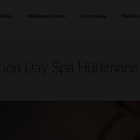
Gutschein-Shop
Day Spa Packages
Gutschein prüfen
Massagen & Anwendungen
FAQ Gutschein
elten
Wellness buchen
Gutscheine
Wellnes
tion Day Spa Hürlimann