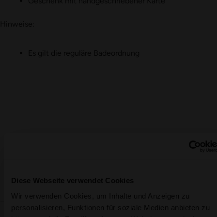
Geschenk mit handgeschriebener Karte
Hinweise:
Es gilt die reguläre Badeordnung
Hürlimannbad Zürich
Brandschenkestrasse 150
8002 Zürich
Diese Webseite verwendet Cookies
info@huerlimannbad.ch
Wir verwenden Cookies, um Inhalte und Anzeigen zu
044 205 96 50
personalisieren, Funktionen für soziale Medien anbieten zu