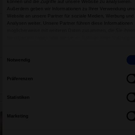
können und die Zugriffe auf unsere Website zu analysieren.
Folge uns auf Social Media
Außerdem geben wir Informationen zu Ihrer Verwendung uns
Website an unsere Partner für soziale Medien, Werbung und
Sicher bezahlen
Analysen weiter. Unsere Partner führen diese Informationen
Datenschutz
möglicherweise mit weiteren Daten zusammen, die Sie ihne
Servicequalität
bereitgestellt haben oder die sie im Rahmen Ihrer Nutzung d
Käuferschutz
Dienste gesammelt haben.
SSL-Verschlüsselung
Einwilligungsauswahl
Notwendig
Präferenzen
Statistiken
Über uns
Jobs
Kontakt
Aqua-Spa-Resorts AG
Weitere Spa-Welten
Marketing