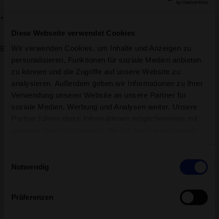
*wird dir leihweise zur Verfügung gestellt.
Diese Webseite verwendet Cookies
Wir verwenden Cookies, um Inhalte und Anzeigen zu
Bitte beachte alle wichtigen Hinweise in
«
Gut zu wissen
»
personalisieren, Funktionen für soziale Medien anbieten
zu können und die Zugriffe auf unsere Website zu
analysieren. Außerdem geben wir Informationen zu Ihrer
Verwendung unserer Website an unsere Partner für
soziale Medien, Werbung und Analysen weiter. Unsere
Partner führen diese Informationen möglicherweise mit
weiteren Daten zusammen, die Sie ihnen bereitgestellt
haben oder die sie im Rahmen Ihrer Nutzung der Dienste
Hürlimannbad Zürich
gesammelt haben.
Einwilligungsauswahl
Brandschenkestrasse 150
Notwendig
8002 Zürich
info@huerlimannbad.ch
Präferenzen
044 205 96 50