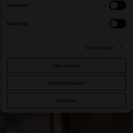
Folge uns auf Social Media
Statistiken
Sicher bezahlen
Marketing
Datenschutz
Servicequalität
Käuferschutz
Details zeigen
SSL-Verschlüsselung
Alle zulassen
Auswahl erlauben
Über uns
Jobs
Kontakt
Aqua-Spa-Resorts AG
Ablehnen
Weitere Spa-Welten