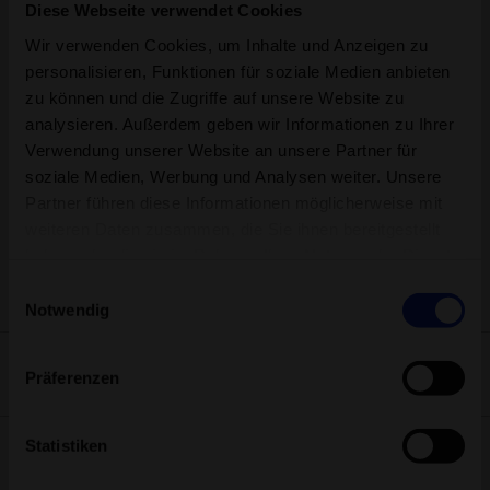
Diese Webseite verwendet Cookies
Wir verwenden Cookies, um Inhalte und Anzeigen zu
personalisieren, Funktionen für soziale Medien anbieten
zu können und die Zugriffe auf unsere Website zu
analysieren. Außerdem geben wir Informationen zu Ihrer
Verwendung unserer Website an unsere Partner für
soziale Medien, Werbung und Analysen weiter. Unsere
Partner führen diese Informationen möglicherweise mit
Hürlimannbad Zürich
weiteren Daten zusammen, die Sie ihnen bereitgestellt
Brandschenkestrasse 150
haben oder die sie im Rahmen Ihrer Nutzung der Dienste
8002 Zürich
gesammelt haben.
Einwilligungsauswahl
info@huerlimannbad.ch
Notwendig
044 205 96 50
Folge uns auf Social Media
Präferenzen
Sicher bezahlen
Statistiken
Datenschutz