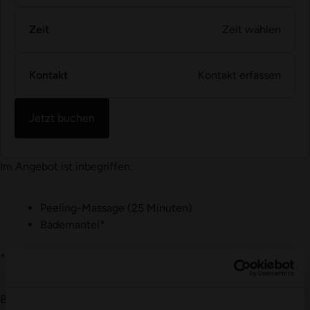
Zeit
Zeit wählen
Kontakt
Kontakt erfassen
Jetzt buchen
Im Angebot ist inbegriffen:
Peeling-Massage (25 Minuten)
Bademantel*
*wird dir leihweise zur Verfügung gestellt.
Bitte beachte alle wichtigen Hinweise in
«
Gut zu wissen
»