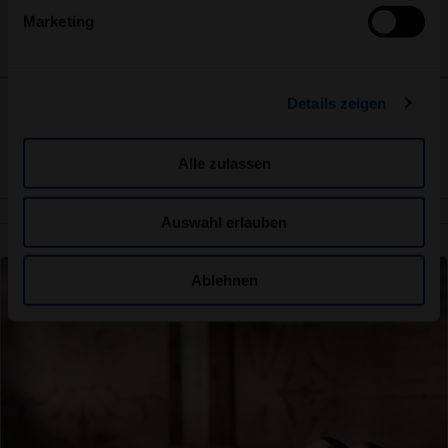
Servicequalität
Marketing
Käuferschutz
SSL-Verschlüsselung
Details zeigen
Alle zulassen
Über uns
Jobs
Kontakt
Aqua-Spa-Resorts AG
Auswahl erlauben
Weitere Spa-Welten
Ablehnen