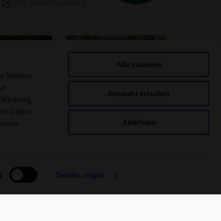
SSL-Verschlüsselung
Alle zulassen
le Medien
ir
Auswahl erlauben
, Werbung
ad Samedan
Termali Salini Locarno
ren Daten
eritual in
Mediterranes Ambiente am
Ablehnen
ienste
Lago Maggiore
 entdecken
Spa-Welt entdecken
g
Details zeigen