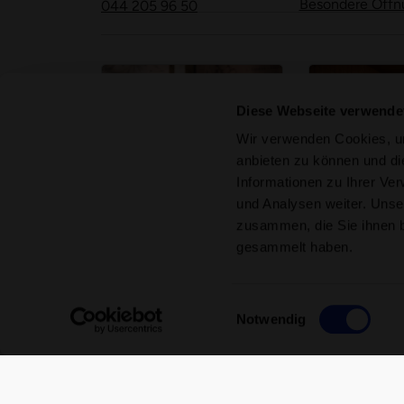
Besondere Öffn
044 205 96 50
Diese Webseite verwende
Wir verwenden Cookies, um
anbieten zu können und di
Informationen zu Ihrer Ve
Hammam Bern
Solbad Sch
und Analysen weiter. Unse
Ein Badetraum aus 1001
Eine Oase der 
zusammen, die Sie ihnen b
Nacht, ein orientalischer
Erholung im Mit
Sinnesrausch
gesammelt haben.
Spa-Updates für dich
Spa-Welt entdecken
Spa-Welt 
Einwilligungsauswahl
Notwendig