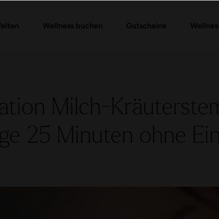
Gutschein-Shop
Day Spa Packages
Gutschein prüfen
Massagen & Anwendungen
FAQ Gutschein
elten
Wellness buchen
Gutscheine
Wellnes
ation Milch-Kräuterste
e 25 Minuten ohne Eint