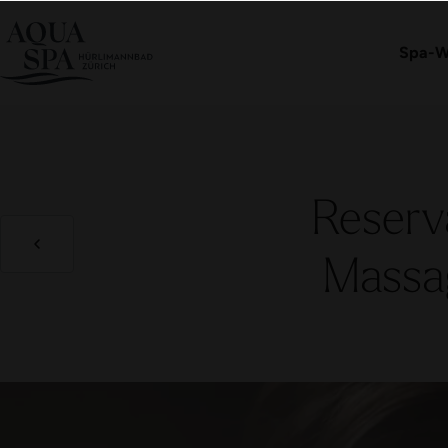
Eintritt buchen
Spa-W
Reserv
Massag