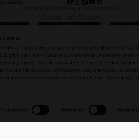
ungszeiten
Über uns
Jobs
Kontakt
Aqua-Spa-Resorts AG
Weitere Spa-Welten
t Cookies
 Inhalte und Anzeigen zu personalisieren, Funktionen für sozia
e Zugriffe auf unsere Website zu analysieren. Außerdem geben w
rwendung unserer Website an unsere Partner für soziale Medien
Mineralbad Rigi
Mineralb
önbühl
re Partner führen diese Informationen möglicherweise mit weite
Baden mit Blick auf die
Mystisches Bad
Ruhe und
ereitgestellt haben oder die sie im Rahmen Ihrer Nutzung der D
Bergwelt
Samedan
telland
entdecken
Spa-Welt entdecken
Spa-Welt
Präferenzen
Statistiken
Marketin