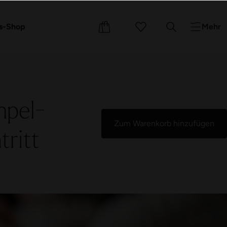
e
Events
Kurse
s-Shop
Mehr
mpel-
Zum Warenkorb hinzufügen
ritt