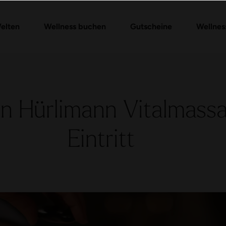
Gutschein-Shop
Day Spa Packages
Gutschein prüfen
Massagen & Anwendungen
FAQ Gutschein
elten
Wellness buchen
Gutscheine
Wellnes
on Hürlimann Vitalmass
Eintritt