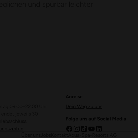
eglichen und spürbar leichter
Anreise
ntag 09.00–22.00 Uhr
Dein Weg zu uns
 endet jeweils 30
Folge uns auf Social Media
riebsschluss.
ungszeiten
Über uns
Jobs
Kontakt
Aqua-Spa-Resorts AG