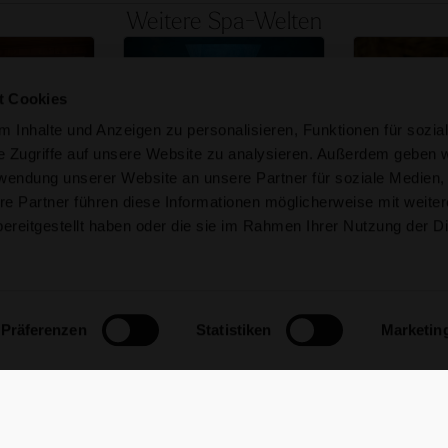
Weitere Spa-Welten
t Cookies
 Inhalte und Anzeigen zu personalisieren, Funktionen für sozia
e Zugriffe auf unsere Website zu analysieren. Außerdem geben w
rwendung unserer Website an unsere Partner für soziale Medien
Mineralbad Rigi
Mineralb
önbühl
re Partner führen diese Informationen möglicherweise mit weite
Baden mit Blick auf die
Mystisches Bad
Ruhe und
Bergwelt
Samedan
telland
ereitgestellt haben oder die sie im Rahmen Ihrer Nutzung der D
entdecken
Spa-Welt entdecken
Spa-Welt
Präferenzen
Statistiken
Marketin