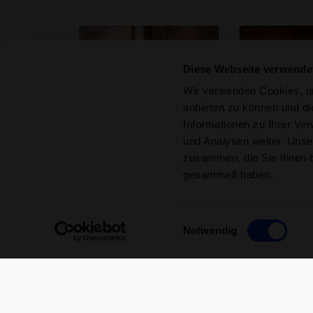
Diese Webseite verwende
Wir verwenden Cookies, um
anbieten zu können und di
Informationen zu Ihrer Ve
Hammam Bern
Solbad Sch
und Analysen weiter. Unse
Ein Badetraum aus 1001
Eine Oase der 
Nacht, ein orientalischer
Erholung im Mit
zusammen, die Sie ihnen b
Sinnesrausch
gesammelt haben.
Spa-Updates für dich
Spa-Welt entdecken
Spa-Welt 
Einwilligungsauswahl
Notwendig