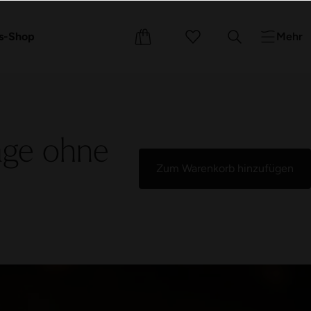
e
Events
Kurse
s-Shop
Mehr
age ohne
Zum Warenkorb hinzufügen