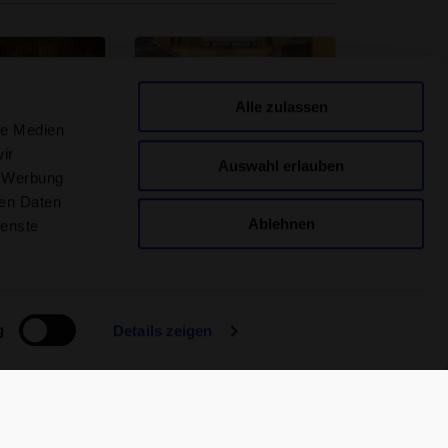
Alle zulassen
le Medien
ir
Auswahl erlauben
, Werbung
ad Samedan
Termali Salini Locarno
ren Daten
eritual in
Mediterranes Ambiente am
Lago Maggiore
Ablehnen
ienste
 entdecken
Spa-Welt entdecken
g
Details zeigen